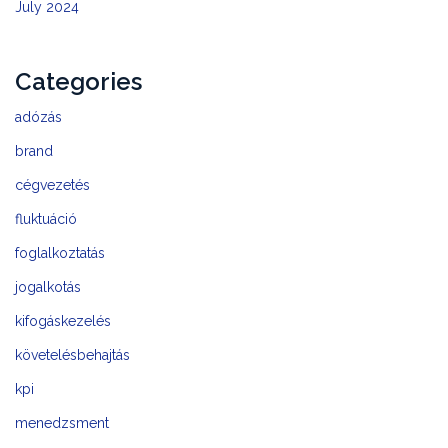
July 2024
Categories
adózás
brand
cégvezetés
fluktuáció
foglalkoztatás
jogalkotás
kifogáskezelés
követelésbehajtás
kpi
menedzsment