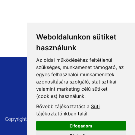
Weboldalunkon sütiket
használunk
Az oldal működéséhez feltétlenül
szükséges, munkamenet támogató, az
egyes felhasználói munkamenetek
azonosítására szolgáló, statisztikai
+36 1 8807600
valamint marketing célú sütiket
info@mprx.hu
(cookies) használunk.
Bővebb tájékoztatást a
Süti
tájékoztatónkban
talál.
Copyright ©
Cégünkről, kapcsolat
|
Impresszum
|
ÁSZF
|
Elfogadom
Szerzői jogok
|
Adatvédelem