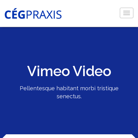
Togg
navig
Vimeo Video
Pellentesque habitant morbi tristique
senectus.