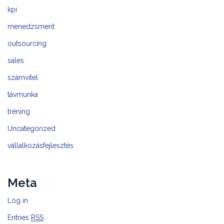
kpi
menedzsment
outsourcing
sales
számvitel
távmunka
tréning
Uncategorized
vállalkozásfejlesztés
Meta
Log in
Entries
RSS