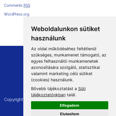
Comments
RSS
WordPress.org
Weboldalunkon sütiket
használunk
Az oldal működéséhez feltétlenül
szükséges, munkamenet támogató, az
egyes felhasználói munkamenetek
azonosítására szolgáló, statisztikai
+36 1 8807600
valamint marketing célú sütiket
info@mprx.hu
(cookies) használunk.
Bővebb tájékoztatást a
Süti
tájékoztatónkban
talál.
Copyright ©
Cégünkről, kapcsolat
|
Impresszum
|
ÁSZF
|
Elfogadom
Szerzői jogok
|
Adatvédelem
Elutasítom