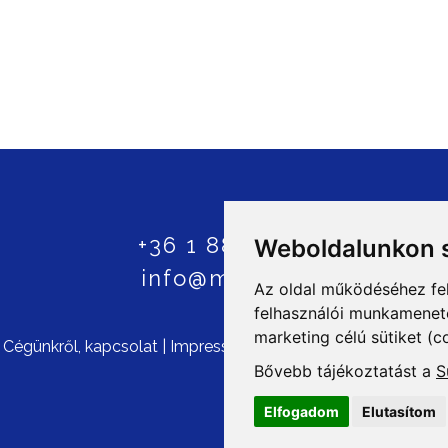
+36 1 8807600
Weboldalunkon s
info@mprx.hu
Az oldal működéséhez fe
felhasználói munkamenetek
marketing célú sütiket (c
©
Cégünkről, kapcsolat
|
Impresszum
|
ÁSZF
|
Szerzői jogok
|
Bővebb tájékoztatást a
S
Elfogadom
Elutasítom