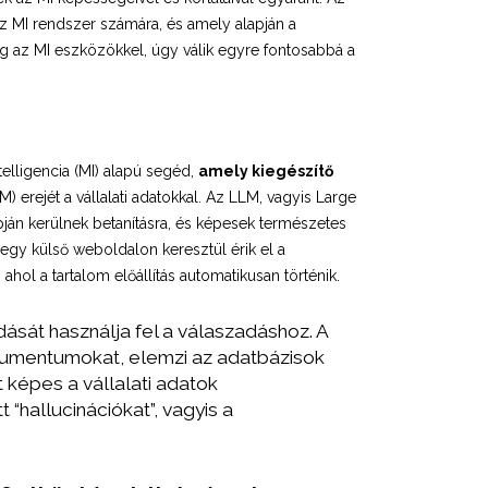
 MI rendszer számára, és amely alapján a
 az MI eszközökkel, úgy válik egyre fontosabbá a
elligencia (MI) alapú segéd,
amely kiegészítő
M) erejét a vállalati adatokkal. Az LLM, vagyis Large
án kerülnek betanításra, és képesek természetes
egy külső weboldalon keresztül érik el a
hol a tartalom előállítás automatikusan történik.
ását használja fel a válaszadáshoz. A
okumentumokat, elemzi az adatbázisok
 képes a vállalati adatok
“hallucinációkat”, vagyis a