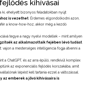
fejlődés kihívásai
 ki, ehelyett bizonyos feladatokban nyújt
hoz is vezethet
. Érdemes elgondolkodni azon,
záfér a know-how-hoz, akkor még a kezdő
genciává tegye a nagy nyelvi modellek – mint amilyen
gzítsék az alkalmazottaik fejében lévő tudást
.
: vajon a mesterséges intelligencia fogja átvenni a
nt a ChatGPT, és az arra épülő, rendkívül komplex
éptünk az exponenciális fejlődés korszakába, amit
alónak lépést kell tartania ezzel a változással.
 az emberek a jövő kihívásaira is