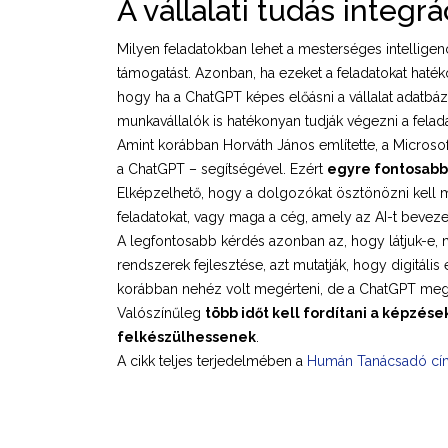
A vállalati tudás integr
Milyen feladatokban lehet a mesterséges intelligenc
támogatást. Azonban, ha ezeket a feladatokat hatéko
hogy ha a ChatGPT képes előásni a vállalat adatb
munkavállalók is hatékonyan tudják végezni a felada
Amint korábban Horváth János említette, a Microsoft
a ChatGPT – segítségével. Ezért
egyre fontosabbá
Elképzelhető, hogy a dolgozókat ösztönözni kell majd
feladatokat, vagy maga a cég, amely az AI-t bevezet
A legfontosabb kérdés azonban az, hogy látjuk-e, 
rendszerek fejlesztése, azt mutatják, hogy digitál
korábban nehéz volt megérteni, de a ChatGPT megje
Valószínűleg
több időt kell fordítani a képzés
felkészülhessenek
.
A cikk teljes terjedelmében a
Humán Tanácsadó cím