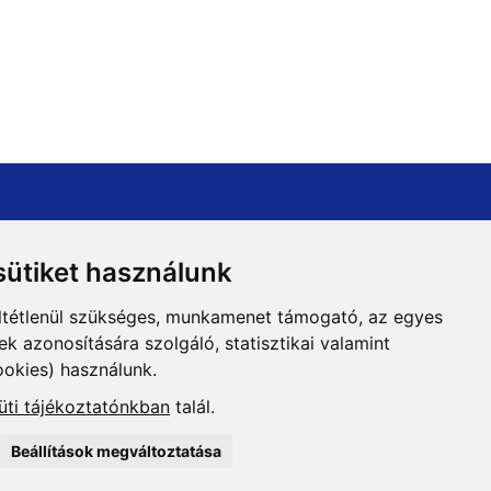
ütiket használunk
ltétlenül szükséges, munkamenet támogató, az egyes
 azonosítására szolgáló, statisztikai valamint
ookies) használunk.
Adatvédelem
üti tájékoztatónkban
talál.
Beállítások megváltoztatása