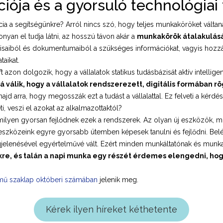
ációja és a gyorsuló technológiai 
ia a segítségünkre? Arról nincs szó, hogy teljes munkaköröket váltana
nyan el tudja látni, az hosszú távon akár a
munkakörök átalakulásá
ázisaiból és dokumentumaiból a szükséges információkat, vagyis hoz
taikat.
 azon dolgozik, hogy a vállalatok statikus tudásbázisát aktív intelli
 válik, hogy a vállalatok rendszerezett, digitális formában rö
 arra, hogy megosszák ezt a tudást a vállalattal. Ez felveti a kérdést
i, veszi el azokat az alkalmazottaktól?
milyen gyorsan fejlődnek ezek a rendszerek. Az olyan új eszközök, mi
is eszközeink egyre gyorsabb ütemben képesek tanulni és fejlődni. Bel
lenésével egyértelművé vált. Ezért minden munkáltatónak és munkaváll
ekre, és talán a napi munka egy részét érdemes elengedni, hogy
ű szaklap októberi számában
jelenik meg.
Kérek ilyen híreket kéthetente