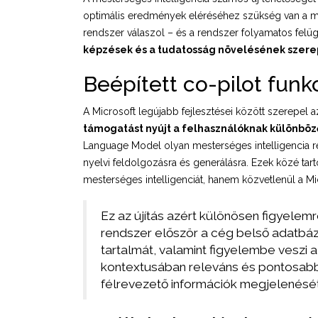
optimális eredmények eléréséhez szükség van a me
rendszer válaszol – és a rendszer folyamatos fel
képzések és a tudatosság növelésének szer
Beépített co-pilot funkc
A Microsoft legújabb fejlesztései között szerepel 
támogatást nyújt a felhasználóknak különbö
Language Model olyan mesterséges intelligencia r
nyelvi feldolgozásra és generálásra. Ezek közé ta
mesterséges intelligenciát, hanem közvetlenül a Mic
Ez az újítás azért különösen figyelem
rendszer először a cég belső adatbáz
tartalmát, valamint figyelembe veszi 
kontextusában releváns és pontosabb v
félrevezető információk megjelenését