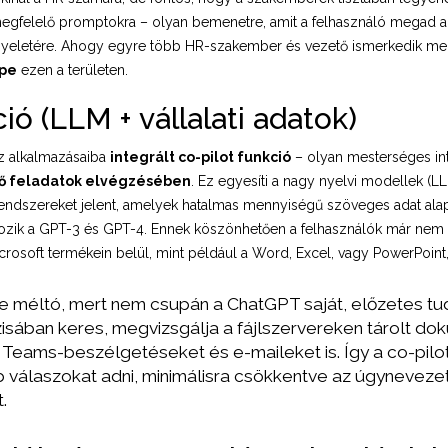
gfelelő promptokra – olyan bemenetre, amit a felhasználó megad az
ügyeletére. Ahogy egyre több HR-szakember és vezető ismerkedik meg
epe
ezen a területen.
ió (LLM + vállalati adatok)
az alkalmazásaiba
integrált co-pilot funkció
– olyan mesterséges int
ző feladatok elvégzésében
. Ez egyesíti a nagy nyelvi modellek (LL
endszereket jelent, amelyek hatalmas mennyiségű szöveges adat alapj
rtozik a GPT-3 és GPT-4. Ennek köszönhetően a felhasználók már nem 
rosoft termékein belül, mint például a Word, Excel, vagy PowerPoint, a
re méltó, mert nem csupán a ChatGPT saját, előzetes tud
isában keres, megvizsgálja a fájlszervereken tárolt d
a Teams-beszélgetéseket és e-maileket is. Így a co-pilot
álaszokat adni, minimálisra csökkentve az úgynevezett 
.