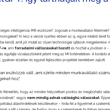
rséges intelligencia (MI) eszközei? Jogosak a munkavállalói félelmek
nológiákat? Ki lesz a valódi nyertes ebben az új, egyre inkább teret 
ba került, amit jól mutat az olyan technológiai újítások megjelenése, m
T-re
, ami
forradalmi változásokat hozott
és hozhat a jövőben is –
 egyfajta vízválasztóként jelent meg az MI történetében. A korábbi 
 gyakran elzártan és egyedi fejlesztési projektek keretében zajlott.
n eszközzé vált, ami szinte minden munkavállaló számár
geket hoz.”
b félreértés, hogy az minden helyzetben pontos és megbízható válas
ucinálnak”, vagyis
nem mindig adnak valósághű válaszokat
. Éppe
például álláshirdetések készítésekor – hívta fel a figyelmet a szakemb
kínál a HR számára, de fontos, hogy a szakemberek tisztában legyene