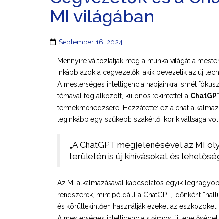
MI világában
September 16, 2024
Mennyire változtatják meg a munka világát a meste
inkább azok a cégvezetők, akik bevezetik az új tech
A mesterséges intelligencia napjainkra ismét fókusz
témával foglalkozott, különös tekintettel a
ChatGP
termékmenedzsere. Hozzátette: ez a chat alkalmazás
leginkább egy szűkebb szakértői kör kiváltsága volt,
„A ChatGPT megjelenésével az MI olya
területén is új kihívásokat és lehetősé
Az MI alkalmazásával kapcsolatos egyik legnagyob
rendszerek, mint például a ChatGPT, időnként “hall
és körültekintően használják ezeket az eszközöket, 
A mesterséges intelligencia számos új lehetőséget 