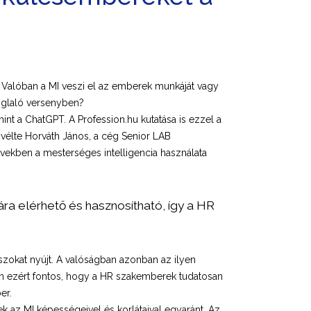
? Valóban a MI veszi el az emberek munkáját vagy
foglaló versenyben?
int a ChatGPT. A Profession.hu kutatása is ezzel a
 vélte Horváth János, a cég Senior LAB
években a mesterséges intelligencia használata
a elérhető és hasznosítható, így a HR
zokat nyújt. A valóságban azonban az ilyen
n ezért fontos, hogy a HR szakemberek tudatosan
er.
k az MI képességeivel és korlátaival egyaránt. Az