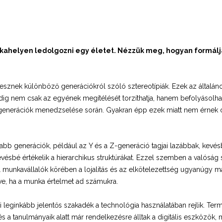
ahelyen ledolgozni egy életet. Nézzük meg, hogyan formálja
esznek különböző generációkról szóló sztereotípiák. Ezek az általános
ig nem csak az egyének megítélését torzíthatja, hanem befolyásolhatj
generációk menedzselése során. Gyakran épp ezek miatt nem érnek cé
talabb generációk, például az Y és a Z-generáció tagjai lazábbak, kevés
vésbé értékelik a hierarchikus struktúrákat. Ezzel szemben a valóság
l munkavállalók körében a lojalitás és az elkötelezettség ugyanúgy m
ve, ha a munka értelmet ad számukra.
i leginkább jelentős szakadék a technológia használatában rejlik. Ter
 a tanulmányaik alatt már rendelkezésre álltak a digitális eszközök,