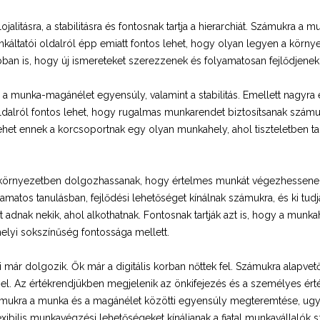
litásra, a stabilitásra és fontosnak tartja a hierarchiát. Számukra a m
nkáltatói oldalról épp emiatt fontos lehet, hogy olyan legyen a környez
ban is, hogy új ismereteket szerezzenek és folyamatosan fejlődjenek
a munka-magánélet egyensúly, valamint a stabilitás. Emellett nagyra é
dalról fontos lehet, hogy rugalmas munkarendet biztosítsanak számukr
lehet ennek a korcsoportnak egy olyan munkahely, ahol tiszteletben ta
 környezetben dolgozhassanak, hogy értelmes munkát végezhessenek 
yamatos tanulásban, fejlődési lehetőséget kínálnak számukra, és ki tud
 adnak nekik, ahol alkothatnak. Fontosnak tartják azt is, hogy a munk
helyi sokszínűség fontossága mellett.
i már dolgozik. Ők már a digitális korban nőttek fel. Számukra alapve
ődéssel. Az értékrendjükben megjelenik az önkifejezés és a személyes 
ámukra a munka és a magánélet közötti egyensúly megteremtése, ugya
exibilis munkavégzési lehetőségeket kínáljanak a fiatal munkavállalók