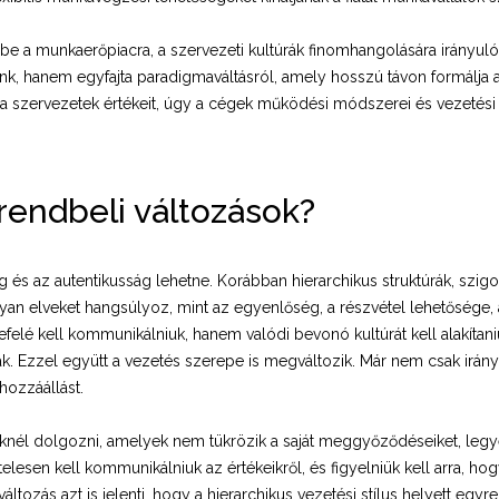
 a munkaerőpiacra, a szervezeti kultúrák finomhangolására irányul
k, hanem egyfajta paradigmaváltásról, amely hosszú távon formálja a v
a a szervezetek értékeit, úgy a cégek működési módszerei és vezetés
rendbeli változások?
tság és az autentikusság lehetne. Korábban hierarchikus struktúrák, s
an elveket hangsúlyoz, mint az egyenlőség, a részvétel lehetősége, 
elé kell kommunikálniuk, hanem valódi bevonó kultúrát kell alakítaniuk
. Ezzel együtt a vezetés szerepe is megváltozik. Már nem csak irányít
 hozzáállást.
knél dolgozni, amelyek nem tükrözik a saját meggyőződéseiket, leg
itelesen kell kommunikálniuk az értékeikről, és figyelniük kell arra, 
áltozás azt is jelenti, hogy a hierarchikus vezetési stílus helyett egy