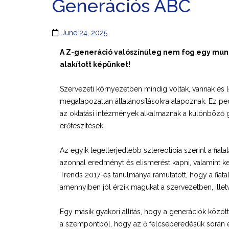
Generációs ABC
June 24, 2025
A Z-generáció valószínűleg nem fog egy munk
alakított képünket!
Szervezeti környezetben mindig voltak, vannak és l
megalapozatlan általánosításokra alapoznak. Ez ped
az oktatási intézmények alkalmaznak a különböző 
erőfeszítések.
Az egyik legelterjedtebb sztereotípia szerint a fia
azonnal eredményt és elismerést kapni, valamint ke
Trends 2017-es tanulmánya rámutatott, hogy a fiata
amennyiben jól érzik magukat a szervezetben, illet
Egy másik gyakori állítás, hogy a generációk között
a szempontból, hogy az ő felcseperedésük során és