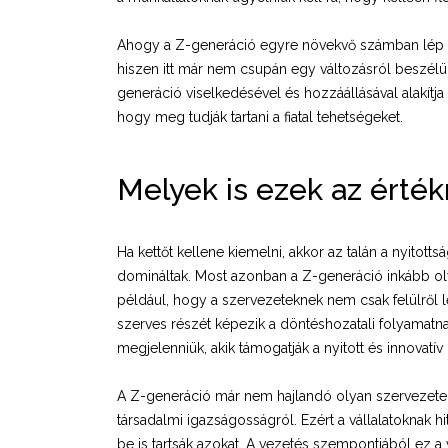
Ahogy a Z-generáció egyre növekvő számban lép be
hiszen itt már nem csupán egy változásról beszélün
generáció viselkedésével és hozzáállásával alakítj
hogy meg tudják tartani a fiatal tehetségeket.
Melyek is ezek az érték
Ha kettőt kellene kiemelni, akkor az talán a nyitot
domináltak. Most azonban a Z-generáció inkább oly
például, hogy a szervezeteknek nem csak felülről lef
szerves részét képezik a döntéshozatali folyamatnak
megjelenniük, akik támogatják a nyitott és innovatív
A Z-generáció már nem hajlandó olyan szervezete
társadalmi igazságosságról. Ezért a vállalatoknak h
be is tartsák azokat. A vezetés szempontjából ez a v