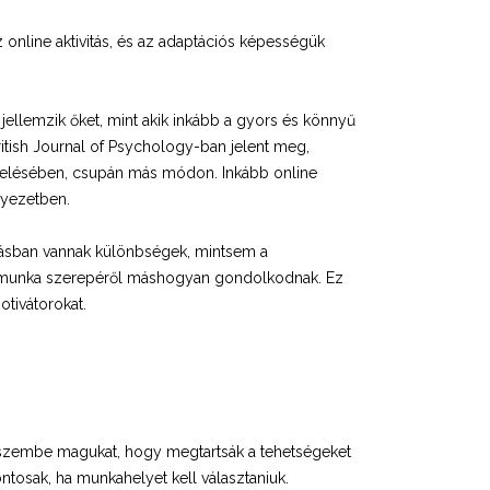
online aktivitás, és az adaptációs képességük
 jellemzik őket, mint akik inkább a gyors és könnyű
itish Journal of Psychology-ban jelent meg,
kezelésében, csupán más módon. Inkább online
nyezetben.
llásban vannak különbségek, mintsem a
l a munka szerepéről máshogyan gondolkodnak. Ez
tivátorokat.
k szembe magukat, hogy megtartsák a tehetségeket
tosak, ha munkahelyet kell választaniuk.