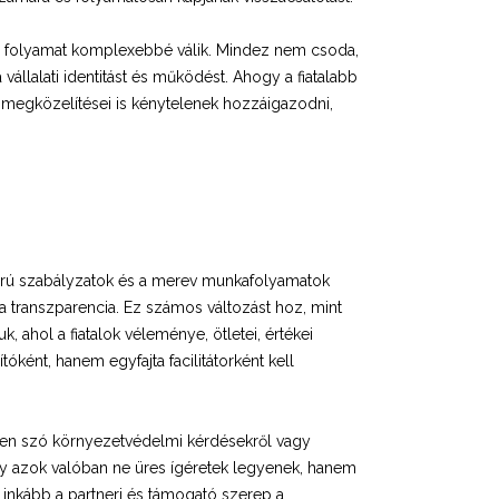
ó folyamat komplexebbé válik. Mindez nem csoda,
állalati identitást és működést. Ahogy a fiatalabb
i megközelítései is kénytelenek hozzáigazodni,
zigorú szabályzatok és a merev munkafolyamatok
a transzparencia. Ez számos változást hoz, mint
, ahol a fiatalok véleménye, ötletei, értékei
óként, hanem egyfajta facilitátorként kell
yen szó környezetvédelmi kérdésekről vagy
hogy azok valóban ne üres ígéretek legyenek, hanem
re inkább a partneri és támogató szerep a