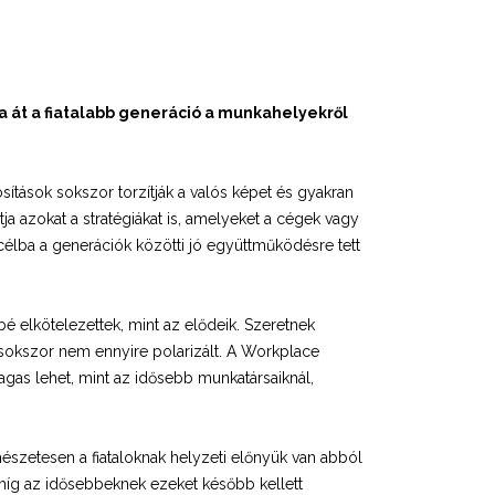
 át a fiatalabb generáció a munkahelyekről
ítások sokszor torzítják a valós képet és gyakran
a azokat a stratégiákat is, amelyeket a cégek vagy
lba a generációk közötti jó együttműködésre tett
bé elkötelezettek, mint az elődeik. Szeretnek
 sokszor nem ennyire polarizált. A Workplace
agas lehet, mint az idősebb munkatársaiknál,
mészetesen a fiataloknak helyzeti előnyük van abból
 míg az idősebbeknek ezeket később kellett