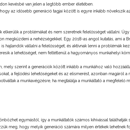
módon kevésbé van jelen a legtöbb ember életében.
ogy az idősebb generáció tagjai között is egyre inkább növekszik az 
k elkerülik a problémákat és nem szeretnek felelősséget vállalni. Úgy
on megküzdeni a nehézségekkel. Egy 2018-as angol kutatás, ami a Br
is hajlandók vállalni a felelősséget, és aktívnak lenni a problémák 
resik a lehetőséget, nem feltétlenül a hagyományos munkahelyi kör
ején, mely szerint a generációk között inkább a munkához való hozzáá
ásokat, a fejlődési lehetőségeket és az elismerést, azonban magáró
otiváltak a munkavégzésre, ha megtalálja a munkáltató a megfelelő mo
önbözhet egymástól, így a munkáltatók számos kihívással találhatjá
zzük meg, hogy melyik generáció számára milyen értékek lehetnek fon