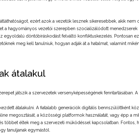
z átláthatóságot, ezért azok a vezetők lesznek sikeresebbek, akik nem
het a hagyományos vezetői szerepben szocializálódott menedzserek
z egyoldalú döntőbíráskodást felváltó konfliktuskezelés. Pontosan ez a
etőknek meg kell tanulniuk, hogyan adják át a hatalmat, valamint miké
ak átalakul
zerepet játszik a szervezetek versenyképességének fenntartásában. A
kezdett átalakulni. A fiatalabb generációk digitális bennszülöttként k
nline megosztását, a közösségi platformok használatát, vagy épp a m
s többet éltek meg a szervezeti működéssel kapcsolatban. Fontos, h
ogy tanuljanak egymástól.