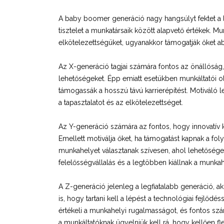
A baby boomer generáció nagy hangsúlyt fektet a loja
tisztelet a munkatársaik között alapvető értékek. Mu
elkötelezettségüket, ugyanakkor támogatják őket ab
Az X-generáció tagjai számára fontos az önállóság, 
lehetőségeket. Épp emiatt esetükben munkáltatói ol
támogassák a hosszú távú karrierépítést. Motiváló 
a tapasztalatot és az elkötelezettséget.
Az Y-generáció számára az fontos, hogy innovatív
Emellett motiválja őket, ha támogatást kapnak a fol
munkahelyet választanak szívesen, ahol lehetőséget
felelősségvállalás és a legtöbben kiállnak a munka
A Z-generáció jelenleg a legfiatalabb generáció, ak
is, hogy tartani kell a lépést a technológiai fejl
értékeli a munkahelyi rugalmasságot, és fontos sz
a munkáltatóknak ügyelniük kell rá, hogy kellően fl