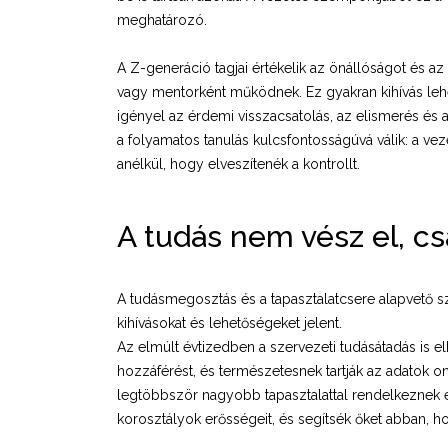
meghatározó.
A Z-generáció tagjai értékelik az önállóságot és a
vagy mentorként működnek. Ez gyakran kihívás le
igényel az érdemi visszacsatolás, az elismerés és a
a folyamatos tanulás kulcsfontosságúvá válik: a vez
anélkül, hogy elveszítenék a kontrollt.
A tudás nem vész el, cs
A tudásmegosztás és a tapasztalatcsere alapvető s
kihívásokat és lehetőségeket jelent.
Az elmúlt évtizedben a szervezeti tudásátadás is el
hozzáférést, és természetesnek tartják az adatok o
legtöbbször nagyobb tapasztalattal rendelkeznek é
korosztályok erősségeit, és segítsék őket abban, h