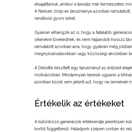
elsajátítaniuk, amikor a tanulás már természetes 
A Nielsen 2019-es tanulmánya azonban rámutatott, h
rendkívül gyors lehet.
Gyakran elhangzik az is, hogy a fiatalabb generáció
sikerekre törekednek, és nem hajlandók hosszú táv
rámutatott azonban arra, hogy gyakran még jobban 
megnyilvánulásokban vagy közösségi akciókban ke
A Deloitte készített egy tanulmányt az évtized el
motivációban. Mindannyian keresik ugyanis a kihív
azonban közel sem jelenti azt, hogy ne lennének m
Értékelik az értékeket
A különböző generációk értékrendje jelentősen kül
kortól függetlenül. Haladjunk szépen sorban és né