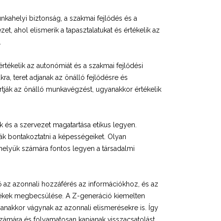
unkahelyi biztonság, a szakmai fejlődés és a
et, ahol elismerik a tapasztalatukat és értékelik az
.
rtékelik az autonómiát és a szakmai fejlődési
a, teret adjanak az önálló fejlődésre és
rtják az önálló munkavégzést, ugyanakkor értékelik
és a szervezet magatartása etikus legyen.
ják bontakoztatni a képességeiket. Olyan
ahelyük számára fontos legyen a társadalmi
tő az azonnali hozzáférés az információkhoz, és az
értékek megbecsülése. A Z-generáció kiemelten
nakkor vágynak az azonnali elismerésekre is. Így
 számára és folyamatosan kapjanak visszacsatolást.