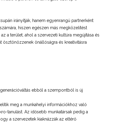
 csupán irányítják, hanem egyenrangú partnerként
 számára, hiszen egészen más megközelítést
z a terület, ahol a szervezeti kultúra megújítása és
nt ösztönözzenek önállóságra és kreativitásra
 generációváltás ebből a szempontból is új
özelítik meg a munkahelyi információkhoz való
ikro-tanulást. Az idősebb munkatársak pedig a
ogy a szervezetek kiaknázzák az eltérő