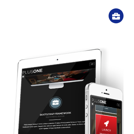
Free Supports
Vestibulum tortor quam, feugiat vitae,
ultricies eget, tempor sit amet