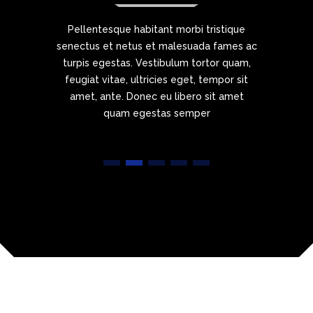
e
Pellentesque habitant morbi tristique
 ac
senectus et netus et malesuada fames ac
se
m,
turpis egestas. Vestibulum tortor quam,
t
it
feugiat vitae, ultricies eget, tempor sit
f
t
amet, ante. Donec eu libero sit amet
quam egestas semper