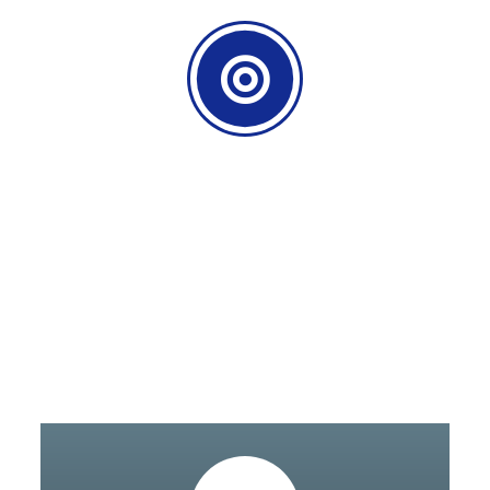
PROCESS
Pellentesque habitant morbi tristique
senectus et netus et malesuada fames ac
turpis egestas.