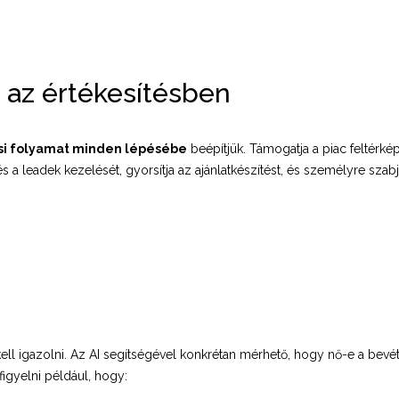
e az értékesítésben
ési folyamat minden lépésébe
beépítjük. Támogatja a piac feltérké
és a leadek kezelését, gyorsítja az ajánlatkészítést, és személyre szab
ll igazolni. Az AI segítségével konkrétan mérhető, hogy nő-e a bevéte
igyelni például, hogy: