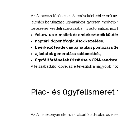
Az AI bevezetésének első lépéseként
célszerű az
jelentős beruházást, ugyanakkor gyorsan mérhető h
bevezetés kezdeti szakaszában is automatizálható f
follow-up e-mailek és emlékeztetők küldé
naptári időpontfoglalások kezelése,
beérkező leadek automatikus pontozása (le
ajánlatok generálása sablonokból,
ügyféltörténetek frissítése a CRM-rendsze
A felszabaduló idővel az értékesítők a nagyobb hoz
Piac- és ügyfélismeret 
Az AI hatékonyan elemzi a vásárlói adatokat és visel