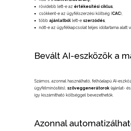
rövidebb lett-e az
értékesítési ciklus
,
csökkent-e az ügyfélszerzési költség (
CAC
),
több
ajánlatból
lett-e
szerződés
,
nőtt-e az ügyfélkapcsolat teljes időtartama alatt
Bevált AI-eszközök a m
Számos, azonnal használható, felhőalapú AI-eszköz
ügyfélminősítés),
szöveggenerátorok
(ajánlat- é
így kiszámítható költséggel bevezethetők.
Azonnal automatizálható