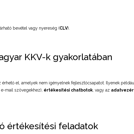
 várható bevétel vagy nyereség (
CLV
).
agyar KKV-k gyakorlatában
 érhető el, amelyek nem igényelnek fejlesztőcsapatot. Ilyenek példá
s e-mail szövegekhez),
értékesítési chatbotok
, vagy az
adatvezér
 értékesítési feladatok