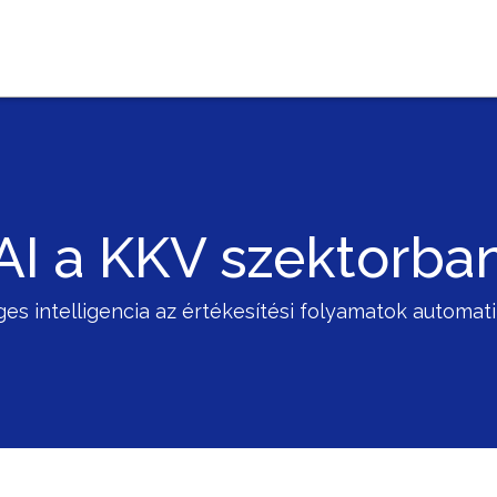
AI a KKV szektorba
es intelligencia az értékesítési folyamatok automat