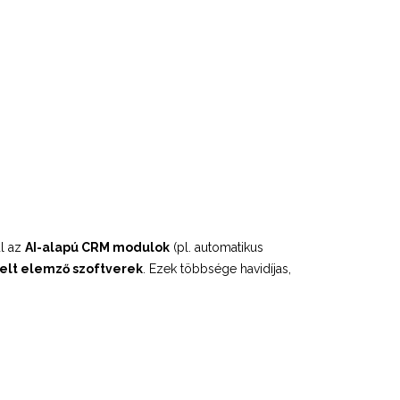
ul az
AI-alapú CRM modulok
(pl. automatikus
elt elemző szoftverek
. Ezek többsége havidíjas,