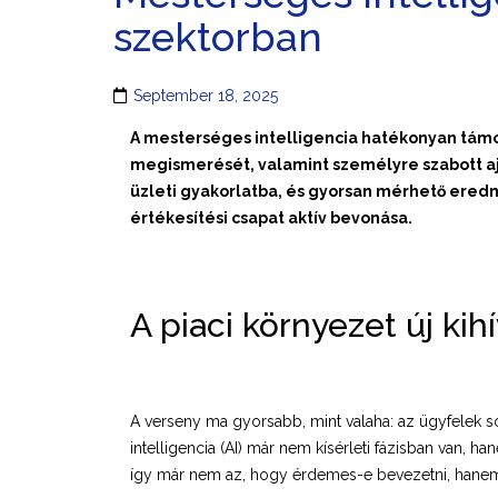
szektorban
September 18, 2025
A mesterséges intelligencia hatékonyan támog
megismerését, valamint személyre szabott aj
üzleti gyakorlatba, és gyorsan mérhető eredmé
értékesítési csapat aktív bevonása.
A piaci környezet új kih
A verseny ma gyorsabb, mint valaha: az ügyfelek so
intelligencia (AI) már nem kísérleti fázisban van, 
így már nem az, hogy érdemes-e bevezetni, hanem