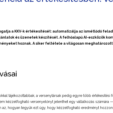
atja a KKV-k értékesítését: automatizálja az ismétlődő felada
ánlatok és üzenetek készítését. A felhőalapú AI-eszközök kom
nyeket hoznak. A siker feltétele a világosan meghatározott üz
ívásai
kkal tájékozottabbak, a versenytársak pedig egyre több értékesítési
hanem kézzelfogható versenyelőnyt jelenthet egy vállalkozás számára — 
 az, hogyan tegyük ezt úgy, hogy kézzelfogható eredményt hozzon