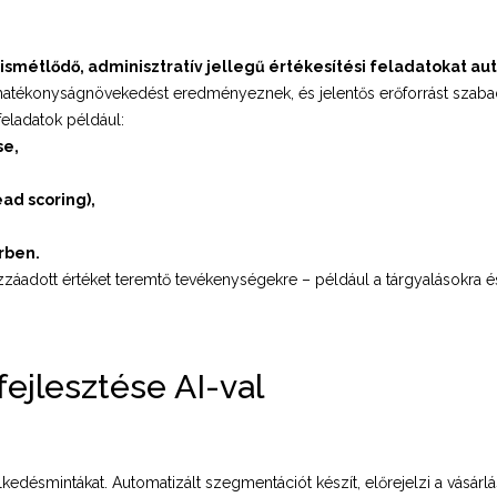
 ismétlődő, adminisztratív jellegű értékesítési feladatokat au
atékonyságnövekedést eredményeznek, és jelentős erőforrást szabadít
eladatok például:
se,
ad scoring),
rben.
záadott értéket teremtő tevékenységekre – például a tárgyalásokra é
fejlesztése AI-val
kedésmintákat. Automatizált szegmentációt készít, előrejelzi a vásárlási