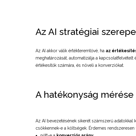
Az AI stratégiai szerep
Az AI akkor válik értékteremtővé, ha
az értékesít
meghatározását, automatizálja a kapcsolatfelvételt 
értékesítők számára, és növeli a konverziókat.
A hatékonyság mérése
Az AI bevezetésének sikerét számszerű adatokkal ke
csökkennek-e a költségek. Érdemes rendszeresen f
nőtt-e a
konverziós arány
,