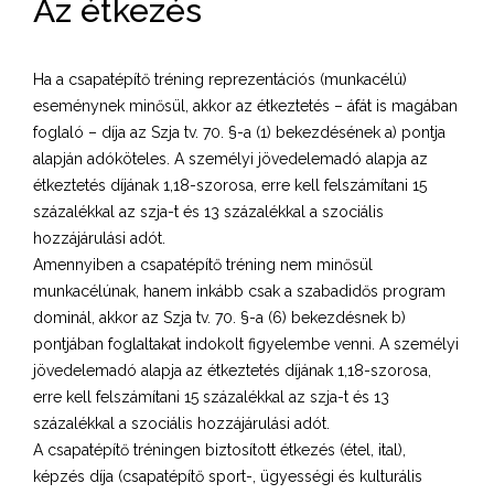
Az étkezés
Ha a csapatépítő tréning reprezentációs (munkacélú)
eseménynek minősül, akkor az étkeztetés – áfát is magában
foglaló – díja az Szja tv. 70. §-a (1) bekezdésének a) pontja
alapján adóköteles. A személyi jövedelemadó alapja az
étkeztetés díjának 1,18-szorosa, erre kell felszámítani 15
százalékkal az szja-t és 13 százalékkal a szociális
hozzájárulási adót.
Amennyiben a csapatépítő tréning nem minősül
munkacélúnak, hanem inkább csak a szabadidős program
dominál, akkor az Szja tv. 70. §-a (6) bekezdésnek b)
pontjában foglaltakat indokolt figyelembe venni. A személyi
jövedelemadó alapja az étkeztetés díjának 1,18-szorosa,
erre kell felszámítani 15 százalékkal az szja-t és 13
százalékkal a szociális hozzájárulási adót.
A csapatépítő tréningen biztosított étkezés (étel, ital),
képzés díja (csapatépítő sport-, ügyességi és kulturális