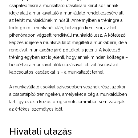
csapatépítésre a munkáltató utasítására kerül sor, annak
ideje alatt a munkavállaló a munkáltató rendelkezésére áll,
az tehát munkaidőnek minősül. Amennyiben a tréningre a
ledolgozott munkahét után, hétvégén kerül sor, az heti
pihenőnapon végzett rendkívüli munkaidő lesz. A kötelező
képzés idejére a munkavállalót megilleti a munkabére, de a
rendkívüli munkaidőre járó pótlékot is jelenti. A kötelező
tréning egyben azt is jelenti, hogy annak minden költsége –
beleértve a munkavállalók utazásával, elszállásolásával
kapcsolatos kiadásokat is – a munkáltatót terheli.
A munkavállalók sokkal szívesebben vesznek részt azokon
a csapatépítő tréningeken, amelyeket a cég a munkaidőben
tart. Így ezek a közös programok semmiben sem zavarják
az értékes, személyes időt.
Hivatali utazás