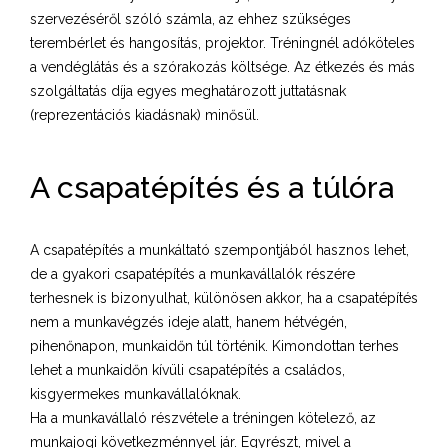
szervezéséről szóló számla, az ehhez szükséges
terembérlet és hangosítás, projektor. Tréningnél adóköteles
a vendéglátás és a szórakozás költsége. Az étkezés és más
szolgáltatás díja egyes meghatározott juttatásnak
(reprezentációs kiadásnak) minősül.
A csapatépítés és a túlóra
A csapatépítés a munkáltató szempontjából hasznos lehet,
de a gyakori csapatépítés a munkavállalók részére
terhesnek is bizonyulhat, különösen akkor, ha a csapatépítés
nem a munkavégzés ideje alatt, hanem hétvégén,
pihenőnapon, munkaidőn túl történik. Kimondottan terhes
lehet a munkaidőn kívüli csapatépítés a családos,
kisgyermekes munkavállalóknak.
Ha a munkavállaló részvétele a tréningen kötelező, az
munkajogi következménnyel jár. Egyrészt, mivel a