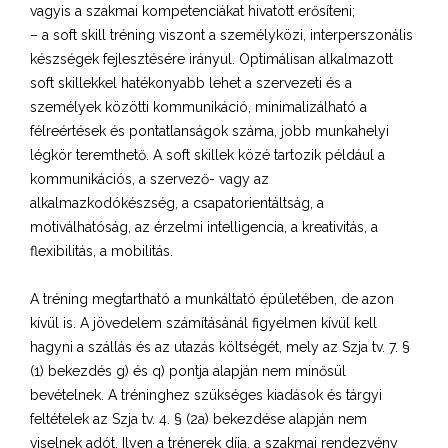
vagyis a szakmai kompetenciákat hivatott erősíteni;
– a soft skill tréning viszont a személyközi, interperszonális
készségek fejlesztésére irányul. Optimálisan alkalmazott
soft skillekkel hatékonyabb lehet a szervezeti és a
személyek közötti kommunikáció, minimalizálható a
félreértések és pontatlanságok száma, jobb munkahelyi
légkör teremthető. A soft skillek közé tartozik például a
kommunikációs, a szervező- vagy az
alkalmazkodókészség, a csapatorientáltság, a
motiválhatóság, az érzelmi intelligencia, a kreativitás, a
flexibilitás, a mobilitás.
A tréning megtartható a munkáltató épületében, de azon
kívül is. A jövedelem számításánál figyelmen kívül kell
hagyni a szállás és az utazás költségét, mely az Szja tv. 7. §
(1) bekezdés g) és q) pontja alapján nem minősül
bevételnek. A tréninghez szükséges kiadások és tárgyi
feltételek az Szja tv. 4. § (2a) bekezdése alapján nem
viselnek adót. Ilyen a trénerek díja, a szakmai rendezvény