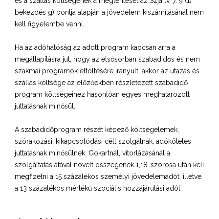
és a szállás költségének a megtérítését az Szja tv. 7. § (1)
bekezdés g) pontja alapján a jövedelem kiszámításánál nem
kell figyelembe venni.
Ha az adóhatóság az adott program kapcsán arra a
megállapításra jut, hogy az elsősorban szabadidős és nem
szakmai programok eltöltésére irányult, akkor az utazás és
szállás költsége az előzőekben részletezett szabadidő
program költségeihez hasonlóan egyes meghatározott
juttatásnak minősül.
A szabadidőprogram részét képező költségelemek,
szórakozási, kikapcsolódási célt szolgálnak, adóköteles
juttatásnak minősülnek. Gokartnál, vitorlázásánál a
szolgáltatás áfával növelt összegének 1,18-szorosa után kell
megfizetni a 15 százalékos személyi jövedelemadót, illetve
a 13 százalékos mértékű szociális hozzájárulási adót.