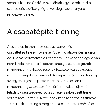
során is hasznosítható. A szabályok ugyanazok, mint a
szabadidős tevékenységre, vendéglátásra irányuló
rendezvényeknél.
A csapatépítő tréning
A csapatépítő tréningek célja az egyéni és
csapatteljesítmény növelése. A tréning alapvetően munka
célú, tehát reprezentációs esemény. Lényegében egy olyan
nem iskolai rendszerű képzés, amely alatt a dolgozók
mindennapi munkavégzésének feltételeihez szükséges
ismeretanyagot sajátítanak el. A csapatépítő tréning lényege
az egyének „csapatjátékossá való képzése”, ami a
mindennapi gyakorlatoktól eltérő, szokatlan, újszerű
feladatok segítségével, sokszor egy szakképzett tréner
vezetésével történik. A tréningek két csoportba oszthatók:
– a hard skill tréning a megtanulható ismeretek erősítését,