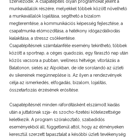
szerveződik. A csapatépítés olyan programokat jelent a
munkavállalók részére, melyekkel többek között növelhető
a munkavállalók lojalitása, segíthető a bizalom
megteremtése, a kommunikációs képesség fejlesztése, a
csapatmunka előmozdítása, a hatékony időgazdálkodás
kialakítása, a stressz csökkentése.
Csapatépítésnek számtalanféle esemény tekinthető, többek
között a sportnap, a céges quadozás, egy fárasztó nap után
közös vacsora a pubban, wellness hétvége, vitorlázás a
Balatonon, síelés az Alpokban, de ide sorolandó az üzleti
év sikereinek megünneplése is. Az ilyen a rendezvények
célja az ismerkedés, elfogadás, bizalom, lojalitás,
összetartozás érzésének erősítése.
Csapatépítésnél minden ráfordításként elszámolt kiadás
után a juttatónak szja- és szocho-fizetési kötelezettsége
keletkezik. A program szórakoztató, szabadidős
eseményekből áll, függetlenül attól, hogy az élményeken
keresztül szerzett tapasztalat a későbbi üzleti tevékenység