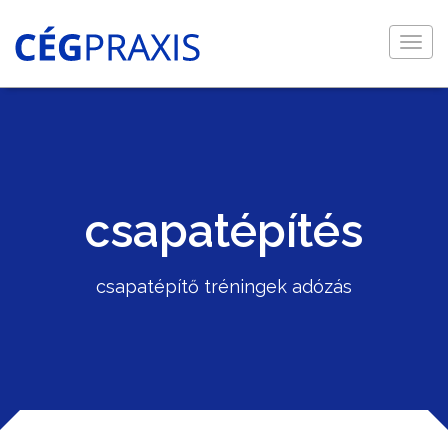
Togg
navig
csapatépítés
csapatépítő tréningek adózás