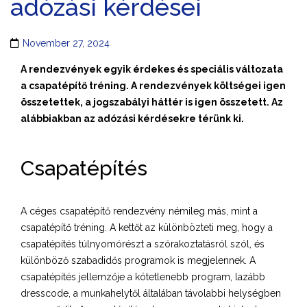
adózási kérdései
November 27, 2024
A rendezvények egyik érdekes és speciális változata
a csapatépítő tréning. A rendezvények költségei igen
összetettek, a jogszabályi háttér is igen összetett. Az
alábbiakban az adózási kérdésekre térünk ki.
Csapatépítés
A céges csapatépítő rendezvény némileg más, mint a
csapatépítő tréning. A kettőt az különbözteti meg, hogy a
csapatépítés túlnyomórészt a szórakoztatásról szól, és
különböző szabadidős programok is megjelennek. A
csapatépítés jellemzője a kötetlenebb program, lazább
dresscode, a munkahelytől általában távolabbi helységben