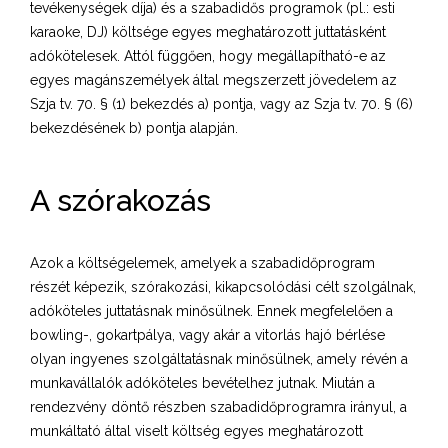
tevékenységek díja) és a szabadidős programok (pl.: esti
karaoke, DJ) költsége egyes meghatározott juttatásként
adókötelesek. Attól függően, hogy megállapítható-e az
egyes magánszemélyek által megszerzett jövedelem az
Szja tv. 70. § (1) bekezdés a) pontja, vagy az Szja tv. 70. § (6)
bekezdésének b) pontja alapján.
A szórakozás
Azok a költségelemek, amelyek a szabadidőprogram
részét képezik, szórakozási, kikapcsolódási célt szolgálnak,
adóköteles juttatásnak minősülnek. Ennek megfelelően a
bowling-, gokartpálya, vagy akár a vitorlás hajó bérlése
olyan ingyenes szolgáltatásnak minősülnek, amely révén a
munkavállalók adóköteles bevételhez jutnak. Miután a
rendezvény döntő részben szabadidőprogramra irányul, a
munkáltató által viselt költség egyes meghatározott