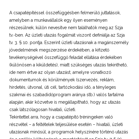
A csapatépítéssel összefüggésben felmerülő juttatások,
amelyben a munkavállalók egy ilyen eseményen
részesülnek, külön nevesítve nem találhatók meg az Szja
tv.-ben. Az üzleti utazás fogalmát viszont definiálja az Szja
tv. 3. § 10. pontja. Eszerint üzleti utazásnak a magánszemély
jövedelmének megszerzése érdekében, a kifizető
tevékenységével összefüggő feladat ellátása érdekében
(különösen a kiküldetés), miatt szükséges utazás tekinthető,
ide nem értve az olyan utazást, amelyre vonatkozó
dokumentumok és körülmények (szervezés, reklám,
hirdetés, útvonal, úti cél, tartózkodási idő, a tényleges
szakmai és szabadidőprogram aránya stb.) valós tartalma
alapján, akár közvetve is megállapítható, hogy az utazás
csak látszólagosan hivatali, üzleti.
Tekintettel arra, hogy a csapatépítő tréningeken való
részvétel – a feltételek teljesülése esetén – hivatali, üzleti
utazásnak minősül, a programok helyszínére történő utazás