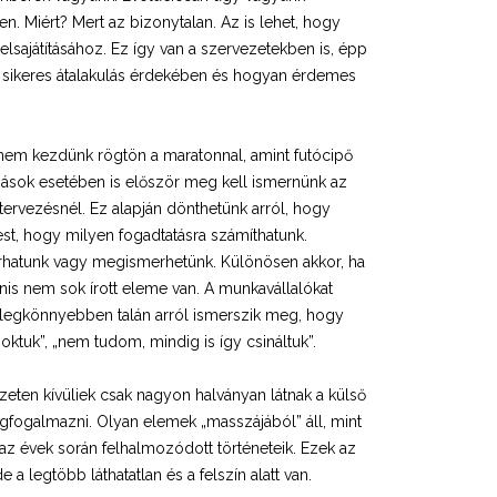
 Miért? Mert az bizonytalan. Az is lehet, hogy
lsajátításához. Ez így van a szervezetekben is, épp
 a sikeres átalakulás érdekében és hogyan érdemes
 nem kezdünk rögtön a maratonnal, amint futócipő
ltozások esetében is először meg kell ismernünk az
tervezésnél. Ez alapján dönthetünk arról, hogy
st, hogy milyen fogadtatásra számíthatunk.
írhatunk vagy megismerhetünk. Különösen akkor, ha
is nem sok írott eleme van. A munkavállalókat
A legkönnyebben talán arról ismerszik meg, hogy
oktuk”, „nem tudom, mindig is így csináltuk”.
zeten kívüliek csak nagyon halványan látnak a külső
gfogalmazni. Olyan elemek „masszájából” áll, mint
 az évek során felhalmozódott történeteik. Ezek az
legtöbb láthatatlan és a felszín alatt van.