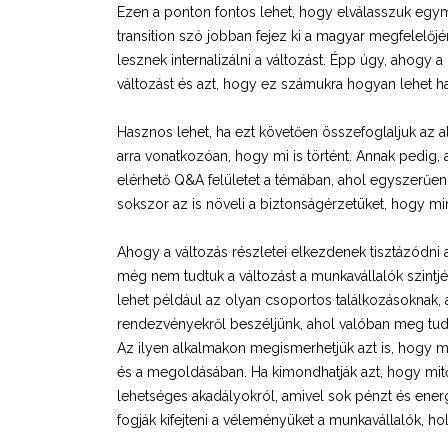
Ezen a ponton fontos lehet, hogy elválasszuk egymá
transition szó jobban fejez ki a magyar megfelelőj
lesznek internalizálni a változást. Épp úgy, ahogy a 
változást és azt, hogy ez számukra hogyan lehet h
Hasznos lehet, ha ezt követően összefoglaljuk az al
arra vonatkozóan, hogy mi is történt. Annak pedig, 
elérhető Q&A felületet a témában, ahol egyszerűen
sokszor az is növeli a biztonságérzetüket, hogy mi
Ahogy a változás részletei elkezdenek tisztázódn
még nem tudtuk a változást a munkavállalók szintjén
lehet például az olyan csoportos találkozásoknak, 
rendezvényekről beszéljünk, ahol valóban meg tudn
Az ilyen alkalmakon megismerhetjük azt is, hogy m
és a megoldásában. Ha kimondhatják azt, hogy mitő
lehetséges akadályokról, amivel sok pénzt és energ
fogják kifejteni a véleményüket a munkavállalók, ho