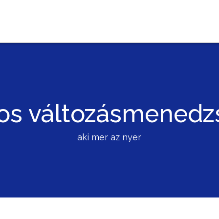
os változásmened
aki mer az nyer