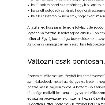
ha túl sok mindent szeretnénk egyik pillanatról a
ha az ott dolgozók azt érzik, hogy csak elszenve
ha a kulcsszereplők nem értik, hogy miért szüks
A listát még hosszasan lehetne folytatni, de ebből m
legtöbb változtatási kísérlet sajnos elbukik. Épp 
célunkat. Egy új technológia bevezetéséhez, a szer
Az ugyanis önmagában nem elég, ha a felsővezetés 
Változni csak pontosan
Szervezeti változást két irányból kezdeményezhetü
az intézkedések mellett áll, és igyekszik elérni, 
hozzáállása is nagyon fontos. A bottom-up szervez
többsége motivált lesz arra, hogy valami változzo
egyáltalán belekezdjenek, hiszen ehhez az ő jóváha
Függetlenül attól, hogy melyik irányból indult, a 