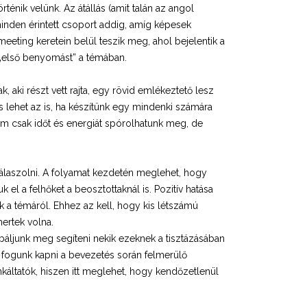
énik velünk. Az átállás (amit talán az angol
minden érintett csoport addig, amíg képesek
f meeting keretein belül teszik meg, ahol bejelentik a
 „első benyomást” a témában.
 aki részt vett rajta, egy rövid emlékeztető lesz
s lehet az is, ha készítünk egy mindenki számára
em csak időt és energiát spórolhatunk meg, de
álaszolni. A folyamat kezdetén meglehet, hogy
el a felhőket a beosztottaknál is. Pozitív hatása
k a témáról. Ehhez az kell, hogy kis létszámú
ertek volna.
báljunk meg segíteni nekik ezeknek a tisztázásában
 fogunk kapni a bevezetés során felmerülő
káltatók, hiszen itt meglehet, hogy kendőzetlenül