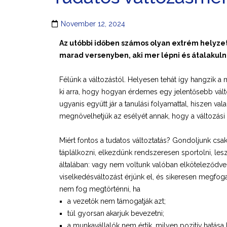
November 12, 2024
Az utóbbi időben számos olyan extrém helyzet
marad versenyben, aki mer lépni és átalakulni
Félünk a változástól. Helyesen tehát így hangzik 
ki arra, hogy hogyan érdemes egy jelentősebb válto
ugyanis együtt jár a tanulási folyamattal, hiszen v
megnövelhetjük az esélyét annak, hogy a változási 
Miért fontos a tudatos változtatás? Gondoljunk c
táplálkozni, elkezdünk rendszeresen sportolni, le
általában: vagy nem voltunk valóban elköteleződve 
viselkedésváltozást érjünk el, és sikeresen megfoga
nem fog megtörténni, ha
a vezetők nem támogatják azt;
túl gyorsan akarjuk bevezetni;
a munkavállalók nem értik, milyen pozitív hatása 