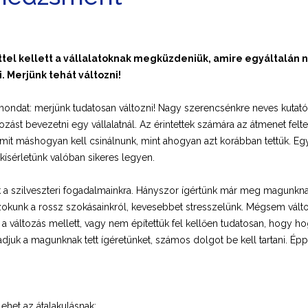
tel kellett a vállalatoknak megküzdeniük, amire egyáltalán n
. Merjünk tehát változni!
a mondat: merjünk tudatosan változni! Nagy szerencsénkre neves kuta
zást bevezetni egy vállalatnál. Az érintettek számára az átmenet felt
alamit máshogyan kell csinálnunk, mint ahogyan azt korábban tettük. Egy
kísérletünk valóban sikeres legyen.
sak a szilveszteri fogadalmainkra. Hányszor ígértünk már meg magun
szokunk a rossz szokásainkról, kevesebbet stresszelünk. Mégsem vált
a változás mellett, vagy nem építettük fel kellően tudatosan, hogy h
djuk a magunknak tett ígéretünket, számos dolgot be kell tartani. Épp
lehet az átalakulásnak;