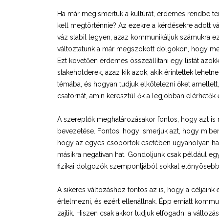
Ha már megismertük a kultúrát, érdemes rendbe tenn
kell megtörténnie? Az ezekre a kérdésekre adott vá
váz stabil legyen, azaz kommunikáljuk számukra eze
változtatunk a már megszokott dolgokon, hogy menn
Ezt követően érdemes összeállítani egy listát azokk
stakeholderek, azaz kik azok, akik érintettek lehe
témába, és hogyan tudjuk elkötelezni őket amellett,
csatornát, amin keresztül ők a legjobban elérhetők
A szereplők meghatározásakor fontos, hogy azt is m
bevezetése. Fontos, hogy ismerjük azt, hogy miben 
hogy az egyes csoportok esetében ugyanolyan hatás
másikra negatívan hat. Gondoljunk csak például eg
fizikai dolgozók szempontjából sokkal előnyösebb
A sikeres változáshoz fontos az is, hogy a céljaink
értelmezni, és ezért ellenállnak. Épp emiatt kommu
zajlik. Hiszen csak akkor tudjuk elfogadni a változá