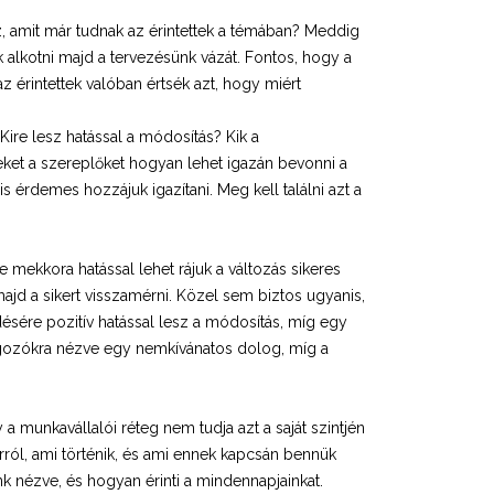
z, amit már tudnak az érintettek a témában? Meddig
 alkotni majd a tervezésünk vázát. Fontos, hogy a
 érintettek valóban értsék azt, hogy miért
Kire lesz hatással a módosítás? Kik a
eket a szereplőket hogyan lehet igazán bevonni a
 érdemes hozzájuk igazítani. Meg kell találni azt a
 mekkora hatással lehet rájuk a változás sikeres
ajd a sikert visszamérni. Közel sem biztos ugyanis,
sére pozitív hatással lesz a módosítás, míg egy
olgozókra nézve egy nemkívánatos dolog, míg a
a munkavállalói réteg nem tudja azt a saját szintjén
rról, ami történik, és ami ennek kapcsán bennük
ánk nézve, és hogyan érinti a mindennapjainkat.