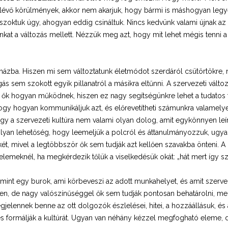
vő körülmények, akkor nem akarjuk, hogy bármi is máshogyan legyen.
zoktuk úgy, ahogyan eddig csináltuk. Nincs kedvünk valami újnak az e
unkat a változás mellett. Nézzük meg azt, hogy mit lehet mégis tenni
 házba. Hiszen mi sem változtatunk életmódot szerdáról csütörtökre,
árgás sem szokott egyik pillanatról a másikra eltűnni. A szervezeti vá
ogy ők hogyan működnek, hiszen ez nagy segítségünkre lehet a tudatos 
ogy hogyan kommunikáljuk azt, és előrevetítheti számunkra valamelye
ogy a szervezeti kultúra nem valami olyan dolog, amit egykönnyen le
lyan lehetőség, hogy leemeljük a polcról és áttanulmányozzuk, ugyan
két, mivel a legtöbbször ők sem tudják azt kellően szavakba önteni. 
elemeknél, ha megkérdezik tőlük a viselkedésük okát: „hát mert így sz
, mint egy burok, ami körbeveszi az adott munkahelyet, és amit szerve
en, de nagy valószínűséggel ők sem tudják pontosan behatárolni, me
egjelennek benne az ott dolgozók észlelései, hitei, a hozzáállásuk, és
ormálják a kultúrát. Ugyan van néhány kézzel megfogható eleme, de a 