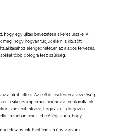
zt, hogy egy újítás bevezetése sikeres lesz-e. A
k meg, hogy hogyan tudjuk elérni a kitűzött
átalakításához elengedhetetlen az alapos tervezés.
 sokkal több dologra lesz szükség.
z alulról felfelé. Az előbbi esetében a vezetőség
hiszen a sikeres implementációhoz a munkavállalók
nkor számíthatunk arra, hogy az ott dolgozók
nélkül azonban nincs lehetőségük arra, hogy
t emberek vagyunk. Evolúciósan úgy vagyunk