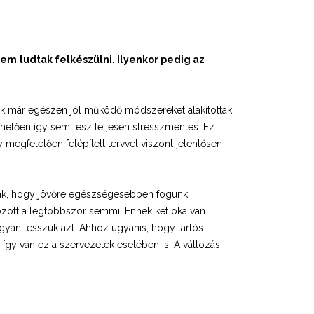
em tudtak felkészülni. Ilyenkor pedig az
tók már egészen jól működő módszereket alakítottak
ehetően így sem lesz teljesen stresszmentes. Ez
 megfelelően felépített tervvel viszont jelentősen
knak, hogy jövőre egészségesebben fogunk
ozott a legtöbbször semmi. Ennek két oka van
ogyan tesszük azt. Ahhoz ugyanis, hogy tartós
 így van ez a szervezetek esetében is. A változás