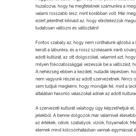
huzalozva, hogy ha megfelelnek számunkra a meglé
valami rosszabb lesz, mint korábban volt. Már megs
ezért jelenthet kihívást az, hogy elkötelezzük mag
tudatosan változni és változtatni!
Fontos szabály az, hogy nem ronthatunk ajtóstul a
került a lábunkra, és a rossz szokásaink iránti sóv
adott kultúrát, az ott dolgozókat, valamint azt, h
milyen fokozatossággal vezessük be a változást, h
A nehézség ebben a kezdeti, nulladik lépésben, h
nem vagyunk részei az adott szervezetnek. Nincs o
sem tudjuk megkérni, hogy mondják fel, mint a lec
általában hasonló válaszokat adnak az adott kultúra
A szervezeti kultúrát valahogy úgy képzelhetjük el
jelekből. A benne dolgozók már valamivel élesebb
az értékek, célok, szabályok, víziók, folyamatok. M
elemek mind kölcsönhatásban vannak egymással és f