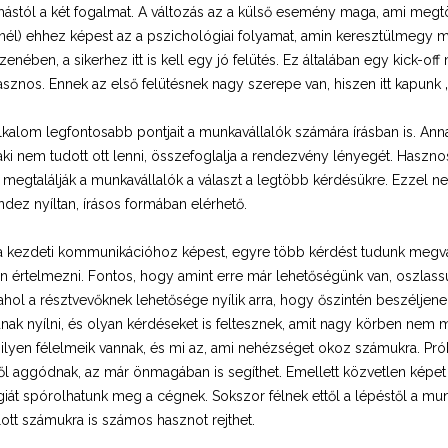
stól a két fogalmat. A változás az a külső esemény maga, ami megtört
énél) ehhez képest az a pszichológiai folyamat, amin keresztülmegy 
zenében, a sikerhez itt is kell egy jó felütés. Ez általában egy kick-of
asznos. Ennek az első felütésnek nagy szerepe van, hiszen itt kapunk
kalom legfontosabb pontjait a munkavállalók számára írásban is. Annak,
aki nem tudott ott lenni, összefoglalja a rendezvény lényegét. Haszno
 megtalálják a munkavállalók a választ a legtöbb kérdésükre. Ezzel n
ndez nyíltan, írásos formában elérhető.
i a kezdeti kommunikációhoz képest, egyre több kérdést tudunk megv
 értelmezni. Fontos, hogy amint erre már lehetőségünk van, oszlassuk 
ahol a résztvevőknek lehetősége nyílik arra, hogy őszintén beszéljene
ak nyílni, és olyan kérdéseket is feltesznek, amit nagy körben nem m
ilyen félelmeik vannak, és mi az, ami nehézséget okoz számukra. Pró
l aggódnak, az már önmagában is segíthet. Emellett közvetlen képet
iát spórolhatunk meg a cégnek. Sokszor félnek ettől a lépéstől a mun
lott számukra is számos hasznot rejthet.