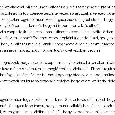
i az alapokat. Mi a célunk a változással? Mit szeretnénk elérni? Mi a
laszoknak fontos szerepe lesz a tervezés során. Ezek a keretek fogják
ket tisztán, egyértelműen. Az elfogadáshoz elengedhetetlen, hogy az
yi idő van minderre, és hogy mi is pontosan a kitűzött cél.
al a csoportokkal kapcsolatban, akiknek szerepe lehet a változásban. 
tnek a folyamat során? Érdemes csoportonként átgondolni azt, hogy ez
 hogy a változás mellé álljanak. Ennek megfelelően a kommunikációt is
 és annak a módját, hogy hogyan tudjuk őket valóban bevonni.
egnézzük, hogy az adott csoport mennyire érintett a témában, illetve
lesz mérhető számukra, ha megtörténik az átalakulás. Ebből tudjuk m
t fogunk elérni. Sőt, az is lehet, hogy egy bizonyos csoport működé
y szervezeti struktúra változásra! Meglehet, hogy valami az irodai d
.
 egyértelműen legyenek kommunikálva. Sok változás ott bukik el, hogy 
nikáció legyen több irányú, hogy a munkavállalók beszélni tudjanak a
st, és megkezdeni az átállást, ha értjük, hogy az pontosan mit jelent r