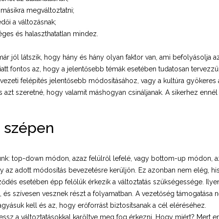
 másikra megváltoztatni;
dői a változásnak;
éges és halaszthatatlan mindez.
ár jól látszik, hogy hány és hány olyan faktor van, ami befolyásolja a
emiatt fontos az, hogy a jelentősebb témák esetében tudatosan tervezzü
vezeti felépítés jelentősebb módosításához, vagy a kultúra gyökeres 
azt szeretné, hogy valamit máshogyan csináljanak. A sikerhez ennél
, szépen
nk: top-down módon, azaz felülről lefelé, vagy bottom-up módon, aza
hogy az adott módosítás bevezetésre kerüljön. Ez azonban nem elég, 
ődés esetében épp felőlük érkezik a változtatás szükségessége. Ilye
n, és szívesen vesznek részt a folyamatban. A vezetőség támogatása 
gyásuk kell és az, hogy erőforrást biztosítsanak a cél eléréséhez.
stressz a változtatásokkal karöltve meg fog érkezni. Hogy miért? Mer