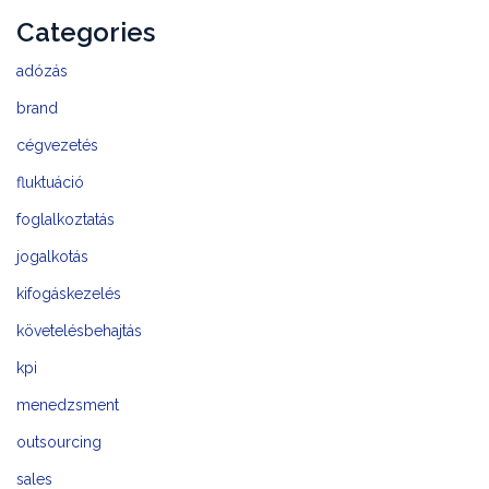
Categories
adózás
brand
cégvezetés
fluktuáció
foglalkoztatás
jogalkotás
kifogáskezelés
követelésbehajtás
kpi
menedzsment
outsourcing
sales