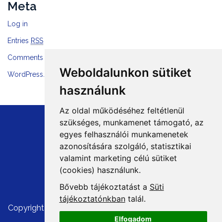
Meta
Log in
Entries
RSS
Comments
RSS
Weboldalunkon sütiket
WordPress.org
használunk
Az oldal működéséhez feltétlenül
szükséges, munkamenet támogató, az
egyes felhasználói munkamenetek
azonosítására szolgáló, statisztikai
+36 1 8807600
valamint marketing célú sütiket
info@mprx.hu
(cookies) használunk.
Bővebb tájékoztatást a
Süti
tájékoztatónkban
talál.
Copyright ©
Cégünkről, kapcsolat
|
Impresszum
|
ÁSZF
|
Elfogadom
Szerzői jogok
|
Adatvédelem