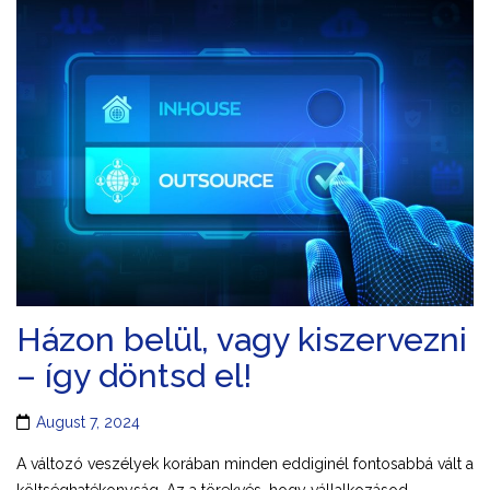
Házon belül, vagy kiszervezni
– így döntsd el!
August 7, 2024
A változó veszélyek korában minden eddiginél fontosabbá vált a
költséghatékonyság. Az a törekvés, hogy vállalkozásod