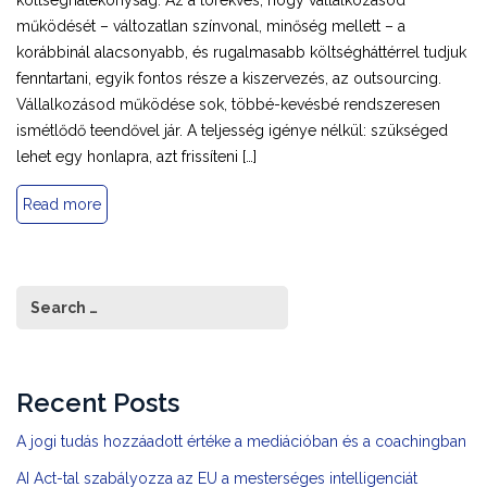
működését – változatlan színvonal, minőség mellett – a
korábbinál alacsonyabb, és rugalmasabb költségháttérrel tudjuk
fenntartani, egyik fontos része a kiszervezés, az outsourcing.
Vállalkozásod működése sok, többé-kevésbé rendszeresen
ismétlődő teendővel jár. A teljesség igénye nélkül: szükséged
lehet egy honlapra, azt frissíteni […]
Read more
Recent Posts
A jogi tudás hozzáadott értéke a mediációban és a coachingban
AI Act-tal szabályozza az EU a mesterséges intelligenciát