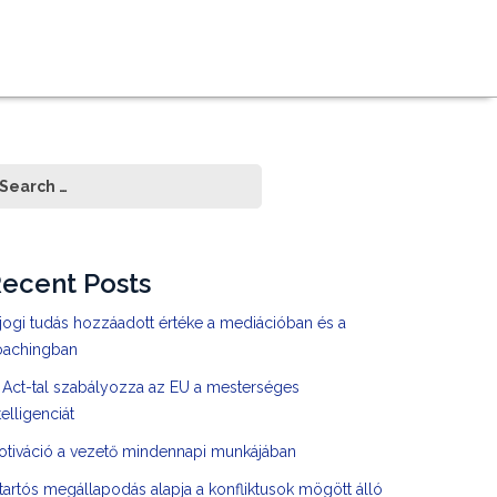
ecent Posts
jogi tudás hozzáadott értéke a mediációban és a
oachingban
 Act-tal szabályozza az EU a mesterséges
telligenciát
otiváció a vezető mindennapi munkájában
tartós megállapodás alapja a konfliktusok mögött álló