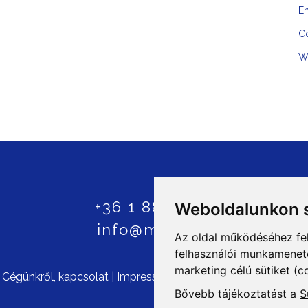
En
C
W
+36 1 8807600
Weboldalunkon s
info@mprx.hu
Az oldal működéséhez fe
felhasználói munkamenetek
marketing célú sütiket (c
©
Cégünkről, kapcsolat
|
Impresszum
|
ÁSZF
|
Szerzői jogok
|
Bővebb tájékoztatást a
S