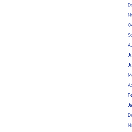
D
N
O
S
A
Ju
J
M
Ap
F
J
D
N