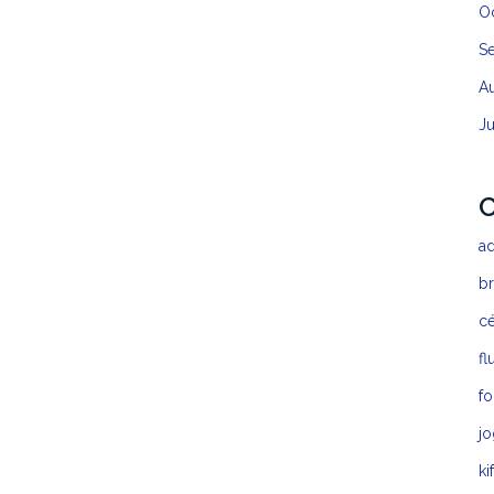
O
S
A
J
C
a
b
c
fl
fo
jo
ki