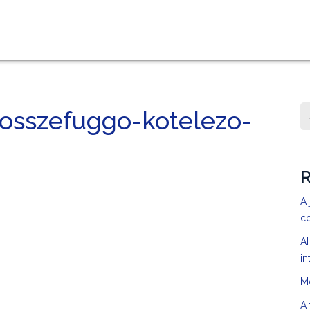
sszefuggo-kotelezo-
R
A 
c
AI
in
M
A 