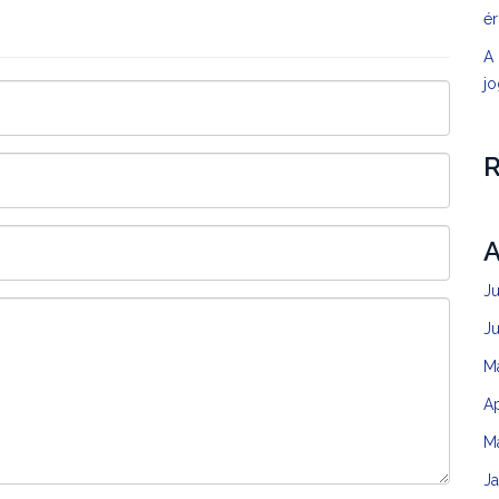
é
A 
jo
A
J
J
M
Ap
M
J