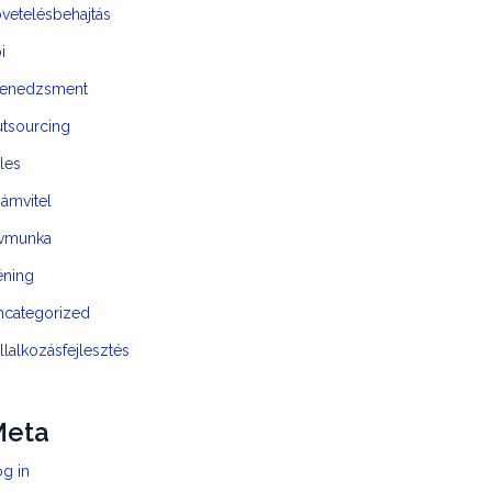
vetelésbehajtás
i
enedzsment
utsourcing
les
ámvitel
ávmunka
éning
ncategorized
llalkozásfejlesztés
Meta
g in