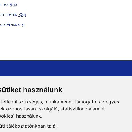
tries
RSS
omments
RSS
ordPress.org
ütiket használunk
ltétlenül szükséges, munkamenet támogató, az egyes
 azonosítására szolgáló, statisztikai valamint
ookies) használunk.
Adatvédelem
üti tájékoztatónkban
talál.