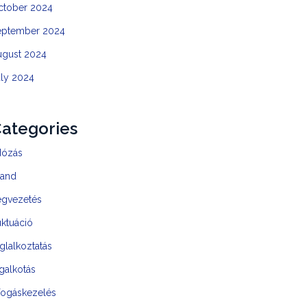
ctober 2024
eptember 2024
ugust 2024
uly 2024
ategories
dózás
rand
égvezetés
uktuáció
glalkoztatás
galkotás
fogáskezelés