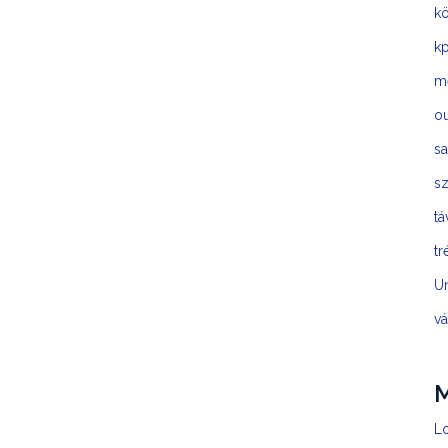
kö
kp
m
o
sa
sz
t
tr
U
vá
Lo