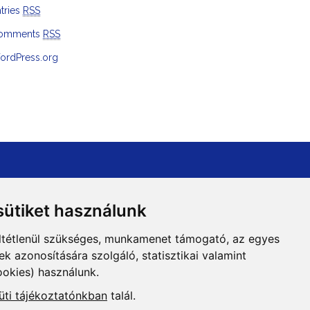
tries
RSS
omments
RSS
ordPress.org
ütiket használunk
ltétlenül szükséges, munkamenet támogató, az egyes
 azonosítására szolgáló, statisztikai valamint
ookies) használunk.
Adatvédelem
üti tájékoztatónkban
talál.