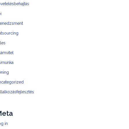
vetelésbehajtás
i
enedzsment
utsourcing
les
ámvitel
ávmunka
éning
ncategorized
llalkozásfejlesztés
Meta
g in