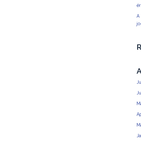
é
A 
jo
A
J
J
M
Ap
M
J