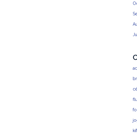
O
S
A
J
C
a
b
c
fl
fo
jo
ki