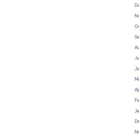
D
N
O
S
A
Ju
J
M
Ap
F
J
D
N