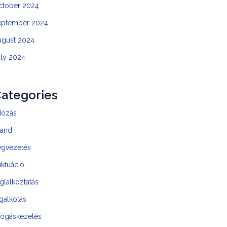
ctober 2024
eptember 2024
ugust 2024
uly 2024
ategories
dózás
rand
égvezetés
uktuáció
glalkoztatás
galkotás
fogáskezelés