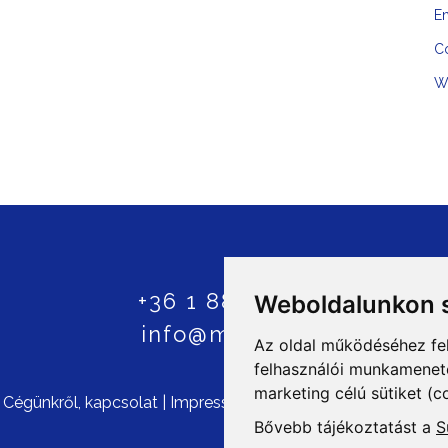
En
C
W
+36 1 8807600
Weboldalunkon s
info@mprx.hu
Az oldal működéséhez fe
felhasználói munkamenetek
marketing célú sütiket (c
©
Cégünkről, kapcsolat
|
Impresszum
|
ÁSZF
|
Szerzői jogok
|
Bővebb tájékoztatást a
S