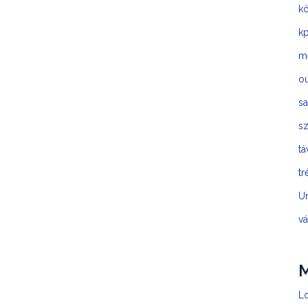
kö
kp
m
o
sa
sz
t
tr
U
vá
Lo