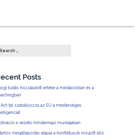
ecent Posts
jogi tudás hozzáadott értéke a mediációban és a
oachingban
 Act-tal szabályozza az EU a mesterséges
telligenciát
otiváció a vezető mindennapi munkájában
tartós megállapodás alapja a konfliktusok mögött álló