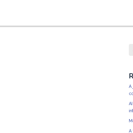
R
A 
c
AI
in
M
A 