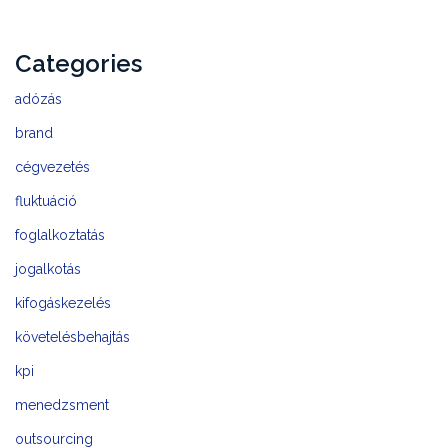
Categories
adózás
brand
cégvezetés
fluktuáció
foglalkoztatás
jogalkotás
kifogáskezelés
követelésbehajtás
kpi
menedzsment
outsourcing