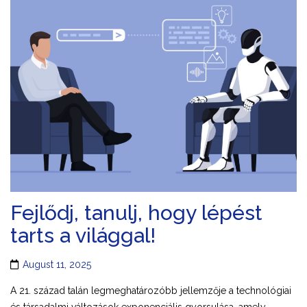
Fejlődj, tanulj, hogy lépést
tarts a világgal!
August 11, 2025
A 21. század talán legmeghatározóbb jellemzője a technológiai
és társadalmi változások exponenciális gyorsulása, amely