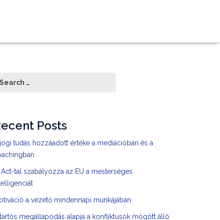
ecent Posts
jogi tudás hozzáadott értéke a mediációban és a
oachingban
 Act-tal szabályozza az EU a mesterséges
telligenciát
otiváció a vezető mindennapi munkájában
tartós megállapodás alapja a konfliktusok mögött álló