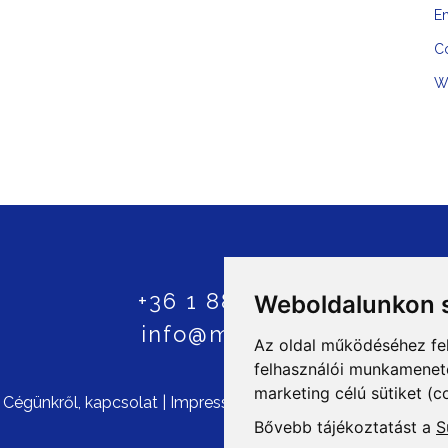
En
C
W
+36 1 8807600
Weboldalunkon s
info@mprx.hu
Az oldal működéséhez fe
felhasználói munkamenetek
marketing célú sütiket (c
©
Cégünkről, kapcsolat
|
Impresszum
|
ÁSZF
|
Szerzői jogok
|
Bővebb tájékoztatást a
S