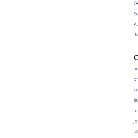
O
S
A
J
C
a
b
c
fl
fo
jo
ki