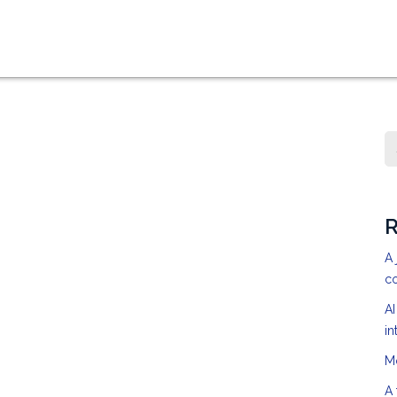
R
A 
c
AI
in
M
A 