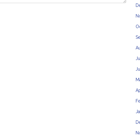
D
N
O
S
A
Ju
J
M
Ap
F
J
D
N