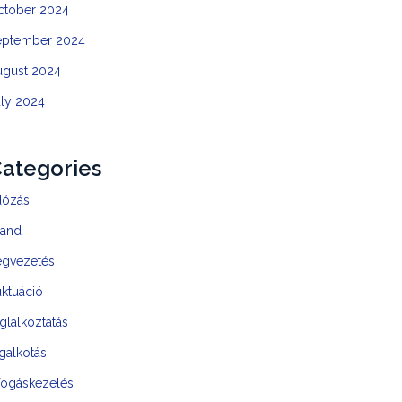
ctober 2024
eptember 2024
ugust 2024
uly 2024
ategories
dózás
rand
égvezetés
uktuáció
glalkoztatás
galkotás
fogáskezelés