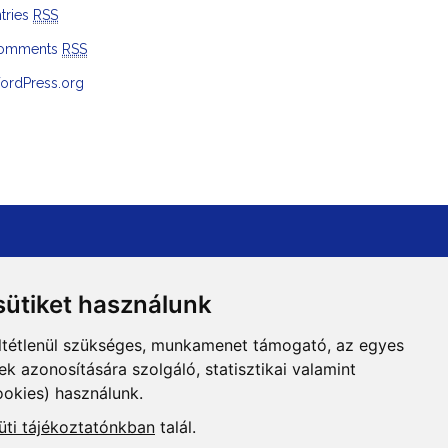
tries
RSS
omments
RSS
ordPress.org
ütiket használunk
ltétlenül szükséges, munkamenet támogató, az egyes
 azonosítására szolgáló, statisztikai valamint
ookies) használunk.
Adatvédelem
üti tájékoztatónkban
talál.