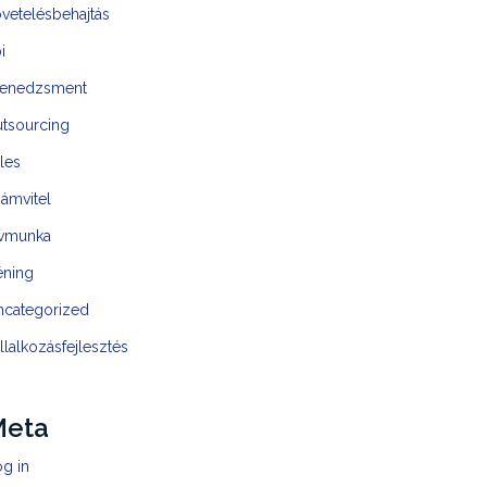
vetelésbehajtás
i
enedzsment
utsourcing
les
ámvitel
ávmunka
éning
ncategorized
llalkozásfejlesztés
Meta
g in