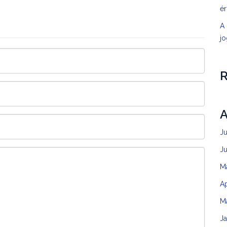
é
A 
jo
A
J
J
M
Ap
M
J