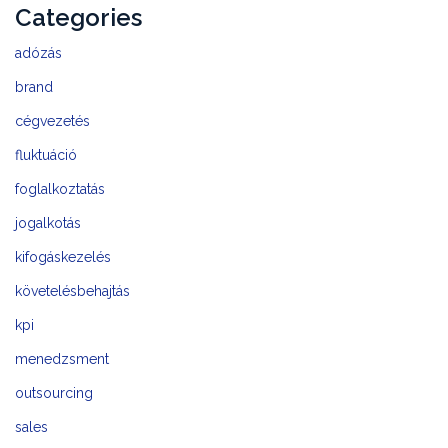
Categories
adózás
brand
cégvezetés
fluktuáció
foglalkoztatás
jogalkotás
kifogáskezelés
követelésbehajtás
kpi
menedzsment
outsourcing
sales