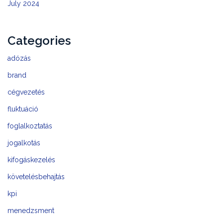
July 2024
Categories
adózás
brand
cégvezetés
fluktuáció
foglalkoztatás
jogalkotás
kifogáskezelés
követelésbehajtás
kpi
menedzsment