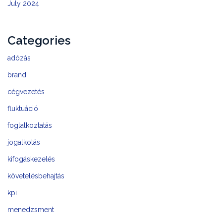
July 2024
Categories
adózás
brand
cégvezetés
fluktuáció
foglalkoztatás
jogalkotás
kifogáskezelés
követelésbehajtás
kpi
menedzsment