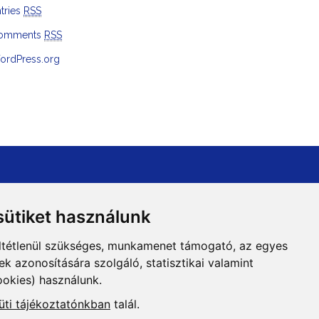
tries
RSS
omments
RSS
ordPress.org
ütiket használunk
ltétlenül szükséges, munkamenet támogató, az egyes
 azonosítására szolgáló, statisztikai valamint
ookies) használunk.
Adatvédelem
üti tájékoztatónkban
talál.