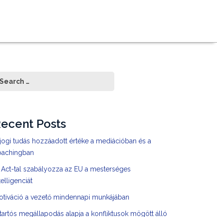
ecent Posts
jogi tudás hozzáadott értéke a mediációban és a
oachingban
 Act-tal szabályozza az EU a mesterséges
telligenciát
otiváció a vezető mindennapi munkájában
tartós megállapodás alapja a konfliktusok mögött álló