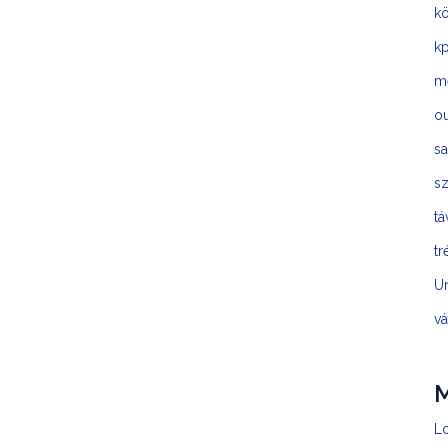
kö
kp
m
o
sa
sz
t
tr
U
vá
Lo