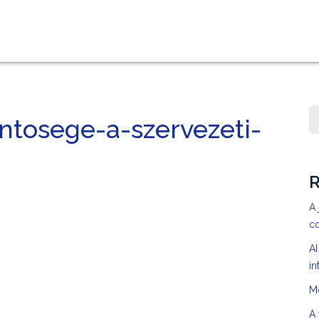
entosege-a-szervezeti-
R
A 
c
AI
in
M
A 