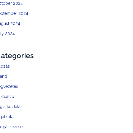
ctober 2024
eptember 2024
ugust 2024
uly 2024
ategories
dózás
rand
égvezetés
uktuáció
glalkoztatás
galkotás
fogáskezelés