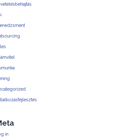
vetelésbehajtás
i
enedzsment
utsourcing
les
ámvitel
ávmunka
éning
ncategorized
llalkozásfejlesztés
Meta
g in