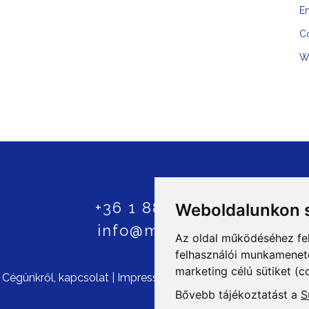
En
C
W
+36 1 8807600
Weboldalunkon s
info@mprx.hu
Az oldal működéséhez fe
felhasználói munkamenetek
marketing célú sütiket (c
©
Cégünkről, kapcsolat
|
Impresszum
|
ÁSZF
|
Szerzői jogok
|
Bővebb tájékoztatást a
S