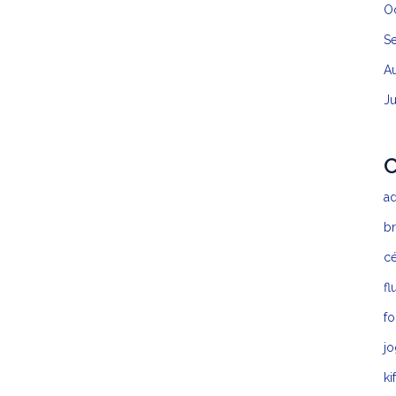
O
S
A
J
C
a
b
c
fl
fo
jo
ki