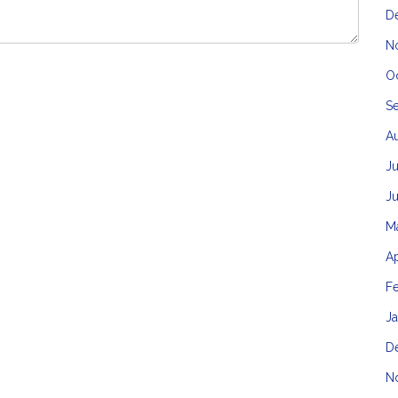
D
N
O
S
A
Ju
J
M
Ap
F
J
D
N