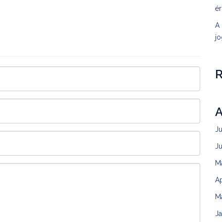
é
A 
jo
A
J
J
M
Ap
M
J