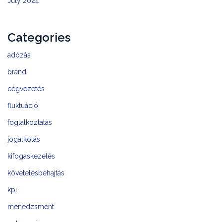
July 2024
Categories
adózás
brand
cégvezetés
fluktuáció
foglalkoztatás
jogalkotás
kifogáskezelés
követelésbehajtás
kpi
menedzsment