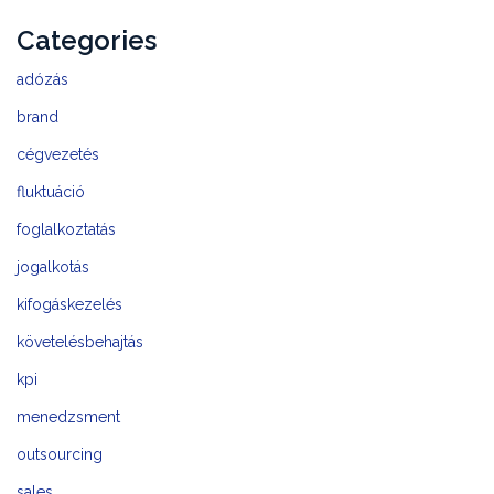
Categories
adózás
brand
cégvezetés
fluktuáció
foglalkoztatás
jogalkotás
kifogáskezelés
követelésbehajtás
kpi
menedzsment
outsourcing
sales